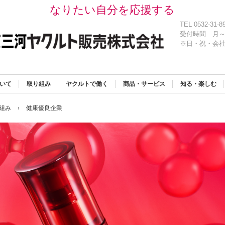
なりたい自分を応援する
TEL 0532-31-8
受付時間
月～
※日・祝・会
いて
取り組み
ヤクルトで働く
商品・サービス
知る・楽しむ
組み
›
健康優良企業