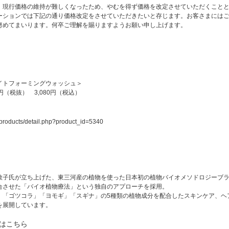
現行価格の維持が難しくなったため、やむを得ず価格を改定させていただくことと
ーションでは下記の通り価格改定をさせていただきたいと存じます。お客さまには
努めてまいります。何卒ご理解を賜りますようお願い申し上げます。
メイトフォーミングウォッシュ＞
0円（税抜） 3,080円（税込）
products/detail.php?product_id=5340
子氏が立ち上げた、東三河産の植物を使った日本初の植物バイオメソドロジーブラ
合させた「バイオ植物療法」という独自のアプローチを採用。
「ゴツコラ」「ヨモギ」「スギナ」の5種類の植物成分を配合したスキンケア、ヘ
を展開しています。
覧はこちら