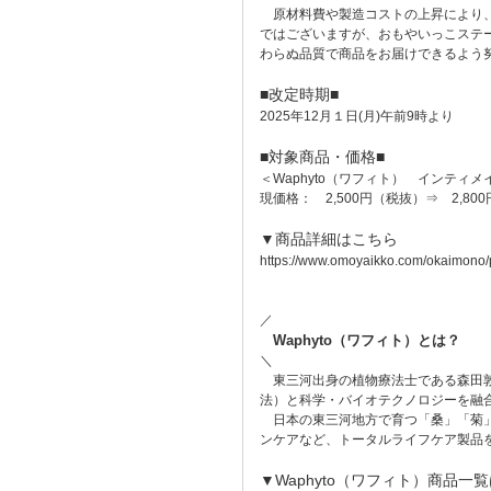
原材料費や製造コストの上昇により、
ではございますが、おもやいっこステ
わらぬ品質で商品をお届けできるよう
■改定時期■
2025年12月１日(月)午前9時より
■対象商品・価格■
＜Waphyto（ワフィト） インティ
現価格： 2,500円（税抜）⇒ 2,80
▼商品詳細はこちら
https://www.omoyaikko.com/okaimono/
／
Waphyto（ワフィト）とは？
＼
東三河出身の植物療法士である森田敦
法）と科学・バイオテクノロジーを融
日本の東三河地方で育つ「桑」「菊」
ンケアなど、トータルライフケア製品
▼Waphyto（ワフィト）商品一