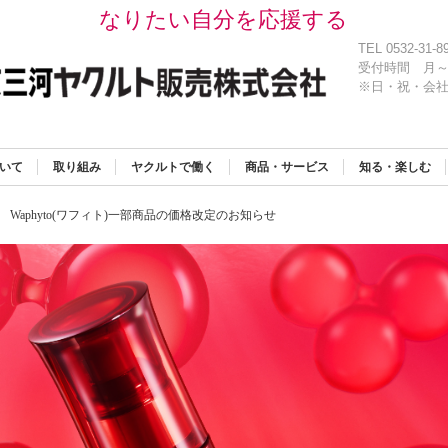
なりたい自分を応援する
TEL 0532-31-8
受付時間
月～
※日・祝・会
いて
取り組み
ヤクルトで働く
商品・サービス
知る・楽しむ
Waphyto(ワフィト)一部商品の価格改定のお知らせ