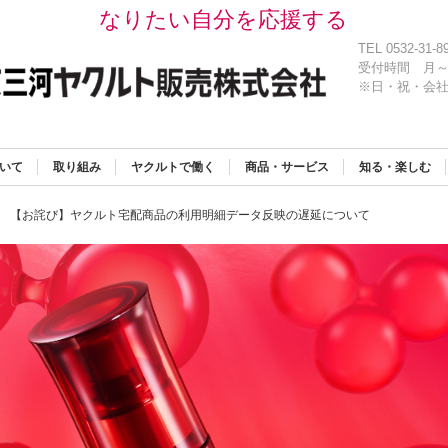
なりたい自分を応援する
TEL 0532-31-8
受付時間
月～
※日・祝・会
いて
取り組み
ヤクルトで働く
商品・サービス
知る・楽しむ
【お詫び】ヤクルト宅配商品の利用明細データ反映の遅延について